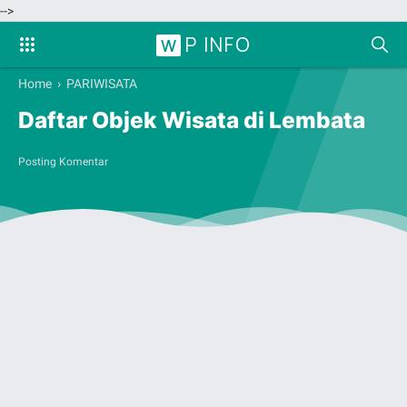
-->
P INFO
W
Home
›
PARIWISATA
Daftar Objek Wisata di Lembata
Posting Komentar