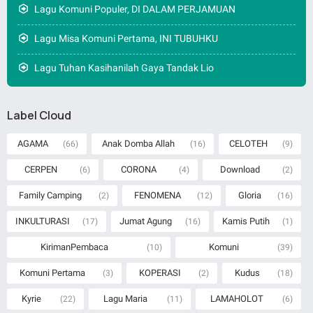
Lagu Komuni Populer, DI DALAM PERJAMUAN
Lagu Misa Komuni Pertama, INI TUBUHKU
Lagu Tuhan Kasihanilah Gaya Tandak Lio
Label Cloud
AGAMA
Anak Domba Allah
CELOTEH
(66)
(16)
(9)
CERPEN
CORONA
Download
(6)
(4)
(2)
Family Camping
FENOMENA
Gloria
(2)
(12)
(16)
INKULTURASI
Jumat Agung
Kamis Putih
(17)
(16)
(1)
KirimanPembaca
Komuni
(10)
(39)
Komuni Pertama
KOPERASI
Kudus
(3)
(2)
(18)
Kyrie
Lagu Maria
LAMAHOLOT
(22)
(11)
(6)