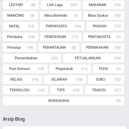
LESTARI
Lirik Lagu
MAKANAN
(8)
(37)
(10)
MANCING
Misa Berlindis
Misa Syukur
(5)
(1)
(10)
NATAL
PARIWISATA
PASKAH
(13)
(16)
(12)
Pembuka
PENDIDIKAN
PENTAKOSTA
(24)
(17)
(2)
Penutup
PERANTAUAN
PERNIKAHAN
(14)
(5)
(16)
Persembahan
PETUALANGAN
(27)
(10)
Post Komuni
Prapaskah
PUISI
(19)
(11)
(2)
RELASI
SEJARAH
SUKU
(16)
(10)
(12)
TEKNOLOGI
TIPS
TRADISI
(13)
(10)
(21)
WIRAUSAHA
(9)
Arsip Blog