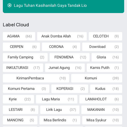
Lagu Tuhan Kasihanilah Gaya Tandak Lio
Label Cloud
AGAMA
Anak Domba Allah
CELOTEH
(66)
(16)
(9)
CERPEN
CORONA
Download
(6)
(4)
(2)
Family Camping
FENOMENA
Gloria
(2)
(12)
(16)
INKULTURASI
Jumat Agung
Kamis Putih
(17)
(16)
(1)
KirimanPembaca
Komuni
(10)
(39)
Komuni Pertama
KOPERASI
Kudus
(3)
(2)
(18)
Kyrie
Lagu Maria
LAMAHOLOT
(22)
(11)
(6)
LESTARI
Lirik Lagu
MAKANAN
(8)
(37)
(10)
MANCING
Misa Berlindis
Misa Syukur
(5)
(1)
(10)