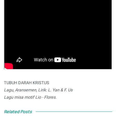
TUBUH DARAH KRISTUS
Lagu, Aransemen, Lirik: L. Yan & F. Us
Lagu misa motif Lio - Flores.
Related Posts