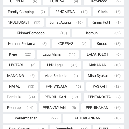
CERPEN
CORONA
Download
(6)
(4)
(2)
Family Camping
FENOMENA
Gloria
(2)
(12)
(16)
INKULTURASI
Jumat Agung
Kamis Putih
(17)
(16)
(1)
KirimanPembaca
Komuni
(10)
(39)
Komuni Pertama
KOPERASI
Kudus
(3)
(2)
(18)
Kyrie
Lagu Maria
LAMAHOLOT
(22)
(11)
(6)
LESTARI
Lirik Lagu
MAKANAN
(8)
(37)
(10)
MANCING
Misa Berlindis
Misa Syukur
(5)
(1)
(10)
NATAL
PARIWISATA
PASKAH
(13)
(16)
(12)
Pembuka
PENDIDIKAN
PENTAKOSTA
(24)
(17)
(2)
Penutup
PERANTAUAN
PERNIKAHAN
(14)
(5)
(16)
Persembahan
PETUALANGAN
(27)
(10)
Post Komuni
Prapaskah
PUISI
(19)
(11)
(2)