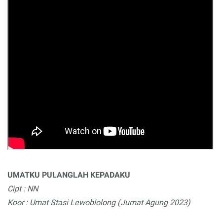
UMATKU PULANGLAH KEPADAKU
Cipt : NN
Koor : Umat Stasi Lewoblolong (Jumat Agung 2023)