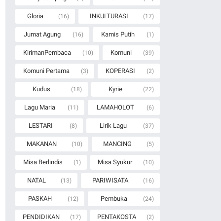
Gloria
INKULTURASI
(16)
(17)
Jumat Agung
Kamis Putih
(16)
(1)
KirimanPembaca
Komuni
(10)
(39)
Komuni Pertama
KOPERASI
(3)
(2)
Kudus
Kyrie
(18)
(22)
Lagu Maria
LAMAHOLOT
(11)
(6)
LESTARI
Lirik Lagu
(8)
(37)
MAKANAN
MANCING
(10)
(5)
Misa Berlindis
Misa Syukur
(1)
(10)
NATAL
PARIWISATA
(13)
(16)
PASKAH
Pembuka
(12)
(24)
PENDIDIKAN
PENTAKOSTA
(17)
(2)