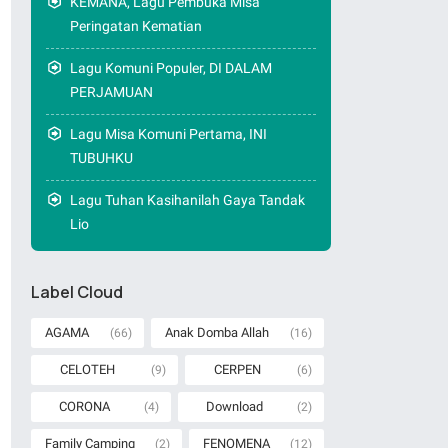
KEMANA, Lagu Pembuka Misa
Peringatan Kematian
Lagu Komuni Populer, DI DALAM
PERJAMUAN
Lagu Misa Komuni Pertama, INI
TUBUHKU
Lagu Tuhan Kasihanilah Gaya Tandak
Lio
Label Cloud
AGAMA
Anak Domba Allah
(66)
(16)
CELOTEH
CERPEN
(9)
(6)
CORONA
Download
(4)
(2)
Family Camping
FENOMENA
(2)
(12)