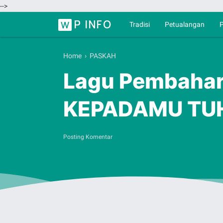
-->
P INFO
W
Tradisi
Petualangan
P
Home
›
PASKAH
Lagu Pembahar
KEPADAMU TU
Posting Komentar