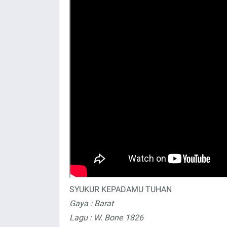
SYUKUR KEPADAMU TUHAN
Gaya : Barat
Lagu : W. Bone 1826