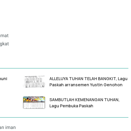
hmat
ngkat
muni
ALLELUYA TUHAN TELAH BANGKIT, Lagu
Paskah arransemen Yustin Genohon
SAMBUTLAH KEMENANGAN TUHAN,
Lagu Pembuka Paskah
an iman