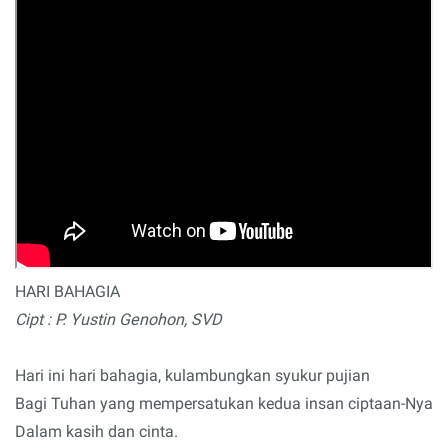
HARI BAHAGIA
Cipt : P. Yustin Genohon, SVD
Hari ini hari bahagia, kulambungkan syukur pujian
Bagi Tuhan yang mempersatukan kedua insan ciptaan-Nya
Dalam kasih dan cinta.