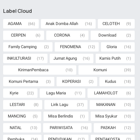
Label Cloud
AGAMA
Anak Domba Allah
CELOTEH
(66)
(16)
(9)
CERPEN
CORONA
Download
(6)
(4)
(2)
Family Camping
FENOMENA
Gloria
(2)
(12)
(16)
INKULTURASI
Jumat Agung
Kamis Putih
(17)
(16)
(1)
KirimanPembaca
Komuni
(10)
(39)
Komuni Pertama
KOPERASI
Kudus
(3)
(2)
(18)
Kyrie
Lagu Maria
LAMAHOLOT
(22)
(11)
(6)
LESTARI
Lirik Lagu
MAKANAN
(8)
(37)
(10)
MANCING
Misa Berlindis
Misa Syukur
(5)
(1)
(10)
NATAL
PARIWISATA
PASKAH
(13)
(16)
(12)
Pembuka
PENDIDIKAN
PENTAKOSTA
(24)
(17)
(2)