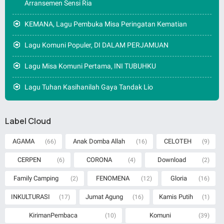
Arransemen Sensi Ria
KEMANA, Lagu Pembuka Misa Peringatan Kematian
Lagu Komuni Populer, DI DALAM PERJAMUAN
Lagu Misa Komuni Pertama, INI TUBUHKU
Lagu Tuhan Kasihanilah Gaya Tandak Lio
Label Cloud
AGAMA
Anak Domba Allah
CELOTEH
(66)
(16)
(9)
CERPEN
CORONA
Download
(6)
(4)
(2)
Family Camping
FENOMENA
Gloria
(2)
(12)
(16)
INKULTURASI
Jumat Agung
Kamis Putih
(17)
(16)
(1)
KirimanPembaca
Komuni
(10)
(39)