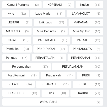
Komuni Pertama
KOPERASI
Kudus
(3)
(2)
(18)
Kyrie
Lagu Maria
LAMAHOLOT
(22)
(11)
(6)
LESTARI
Lirik Lagu
MAKANAN
(8)
(37)
(10)
MANCING
Misa Berlindis
Misa Syukur
(5)
(1)
(10)
NATAL
PARIWISATA
PASKAH
(13)
(16)
(12)
Pembuka
PENDIDIKAN
PENTAKOSTA
(24)
(17)
(2)
Penutup
PERANTAUAN
PERNIKAHAN
(14)
(5)
(16)
Persembahan
PETUALANGAN
(27)
(10)
Post Komuni
Prapaskah
PUISI
(19)
(11)
(2)
RELASI
SEJARAH
SUKU
(16)
(10)
(12)
TEKNOLOGI
TIPS
TRADISI
(13)
(10)
(21)
WIRAUSAHA
(9)