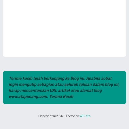
Terima kasih telah berkunjung ke Blog ini. Apabila sobat
ingin mengutip sebagian atau seluruh tulisan dalam blog ini,
harap mencantumkan URL artikel atau alamat blog
www.atapunang.com. Terima Kasih
Copyright ©
2026
- Theme by
WP Info