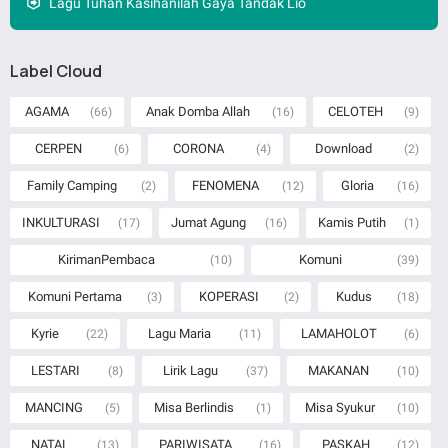
Lagu Tuhan Kasihanilah Gaya Tandak Lio
Label Cloud
AGAMA
Anak Domba Allah
CELOTEH
(66)
(16)
(9)
CERPEN
CORONA
Download
(6)
(4)
(2)
Family Camping
FENOMENA
Gloria
(2)
(12)
(16)
INKULTURASI
Jumat Agung
Kamis Putih
(17)
(16)
(1)
KirimanPembaca
Komuni
(10)
(39)
Komuni Pertama
KOPERASI
Kudus
(3)
(2)
(18)
Kyrie
Lagu Maria
LAMAHOLOT
(22)
(11)
(6)
LESTARI
Lirik Lagu
MAKANAN
(8)
(37)
(10)
MANCING
Misa Berlindis
Misa Syukur
(5)
(1)
(10)
NATAL
PARIWISATA
PASKAH
(13)
(16)
(12)