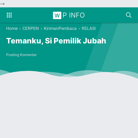
-->
P INFO
W
Home
›
CERPEN
›
KirimanPembaca
›
RELASI
Temanku, Si Pemilik Jubah
Posting Komentar