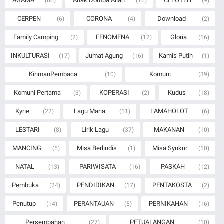
AGAMA
Anak Domba Allah
CELOTEH
(66)
(16)
(9)
CERPEN
CORONA
Download
(6)
(4)
(2)
Family Camping
FENOMENA
Gloria
(2)
(12)
(16)
INKULTURASI
Jumat Agung
Kamis Putih
(17)
(16)
(1)
KirimanPembaca
Komuni
(10)
(39)
Komuni Pertama
KOPERASI
Kudus
(3)
(2)
(18)
Kyrie
Lagu Maria
LAMAHOLOT
(22)
(11)
(6)
LESTARI
Lirik Lagu
MAKANAN
(8)
(37)
(10)
MANCING
Misa Berlindis
Misa Syukur
(5)
(1)
(10)
NATAL
PARIWISATA
PASKAH
(13)
(16)
(12)
Pembuka
PENDIDIKAN
PENTAKOSTA
(24)
(17)
(2)
Penutup
PERANTAUAN
PERNIKAHAN
(14)
(5)
(16)
Persembahan
PETUALANGAN
(27)
(10)