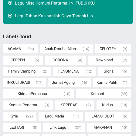
Lagu Misa Komuni Pertama, INI TUBUHKU
Lagu Tuhan Kasihanilah Gaya Tandak Lio
Label Cloud
AGAMA
Anak Domba Allah
CELOTEH
(66)
(16)
(9)
CERPEN
CORONA
Download
(6)
(4)
(2)
Family Camping
FENOMENA
Gloria
(2)
(12)
(16)
INKULTURASI
Jumat Agung
Kamis Putih
(17)
(16)
(1)
KirimanPembaca
Komuni
(10)
(39)
Komuni Pertama
KOPERASI
Kudus
(3)
(2)
(18)
Kyrie
Lagu Maria
LAMAHOLOT
(22)
(11)
(6)
LESTARI
Lirik Lagu
MAKANAN
(8)
(37)
(10)