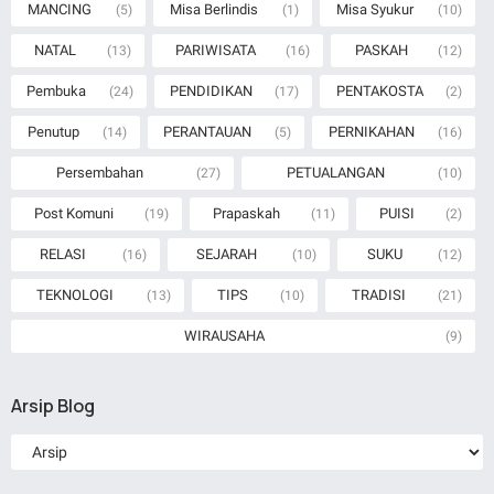
MANCING
Misa Berlindis
Misa Syukur
(5)
(1)
(10)
NATAL
PARIWISATA
PASKAH
(13)
(16)
(12)
Pembuka
PENDIDIKAN
PENTAKOSTA
(24)
(17)
(2)
Penutup
PERANTAUAN
PERNIKAHAN
(14)
(5)
(16)
Persembahan
PETUALANGAN
(27)
(10)
Post Komuni
Prapaskah
PUISI
(19)
(11)
(2)
RELASI
SEJARAH
SUKU
(16)
(10)
(12)
TEKNOLOGI
TIPS
TRADISI
(13)
(10)
(21)
WIRAUSAHA
(9)
Arsip Blog