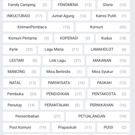
Family Camping
FENOMENA
Gloria
(2)
(12)
(16)
INKULTURASI
Jumat Agung
Kamis Putih
(17)
(16)
(1)
KirimanPembaca
Komuni
(10)
(39)
Komuni Pertama
KOPERASI
Kudus
(3)
(2)
(18)
Kyrie
Lagu Maria
LAMAHOLOT
(22)
(11)
(6)
LESTARI
Lirik Lagu
MAKANAN
(8)
(37)
(10)
MANCING
Misa Berlindis
Misa Syukur
(5)
(1)
(10)
NATAL
PARIWISATA
PASKAH
(13)
(16)
(12)
Pembuka
PENDIDIKAN
PENTAKOSTA
(24)
(17)
(2)
Penutup
PERANTAUAN
PERNIKAHAN
(14)
(5)
(16)
Persembahan
PETUALANGAN
(27)
(10)
Post Komuni
Prapaskah
PUISI
(19)
(11)
(2)