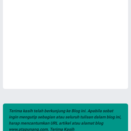
Terima kasih telah berkunjung ke Blog ini. Apabila sobat
ingin mengutip sebagian atau seluruh tulisan dalam blog ini,
harap mencantumkan URL artikel atau alamat blog
www.atapunang.com. Terima Kasih